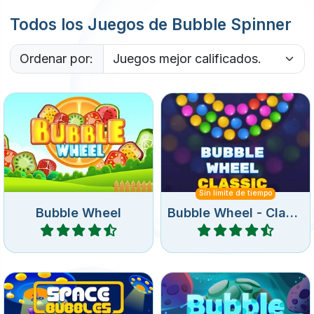
Ordenar por:
Retira todas las burbujas de
Elimina todas las burbujas
la rueda giratoria.
de la rueda.
Sin límite de tiempo
Bubble Wheel
Bubble Wheel - Classic
Jugar
Jugar
Dispara burbujas en un
Juego Bubble Shooter en el
círculo y elimina todas las
espacio.
burbujas.