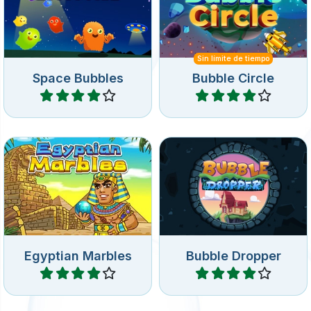
Sin límite de tiempo
Space Bubbles
Bubble Circle
Jugar
Jugar
Juego de Bubble Shooter
Deja caer burbujas y
en el Antiguo Egipto:
combina 3 o más iguales en
dispara al grupo rotativo de
el aro.
burbujas.
Egyptian Marbles
Bubble Dropper
Jugar
Jugar
Juego de Bubble Shooter