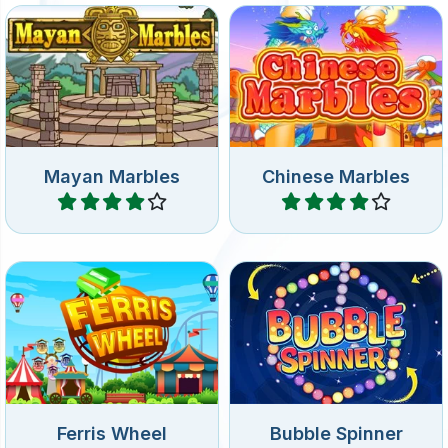
Juego de disparar burbujas
con temática Maya: dispara
en la Antigua China: dispara
al grupo de canicas que
a las burbujas.
gira.
Mayan Marbles
Chinese Marbles
Jugar
Jugar
Dispara a las burbujas en la
Juego de Bubble Shooter
feria de atracciones.
con burbujas giratorias.
Ferris Wheel
Bubble Spinner
Jugar
Jugar