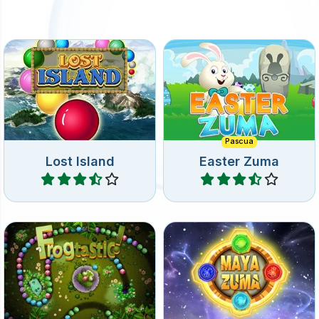
hacia la cadena de canicas
Combina 3 o más conejos
y forma grupos de 3 o más
para estas pascuas.
de las mismas canicas.
Pascua
Lost Island
Easter Zuma
Jugar
Jugar
20 niveles de Zuma
Fantástico juego de Frog
ambientados en el antiguo
Zuma.
Reino de los Mayas.
Frogtastic
Maya Zuma
Jugar
Jugar