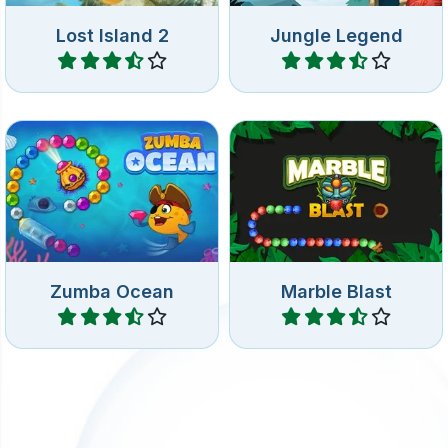
Dispara canicas contra una
Elimina todas las joyas en
cadena de canicas y
este juego de Zuma Ocean.
conecta 3 o más canicas
iguales.
Zumba Ocean
Marble Blast
Jugar
Jugar
Dispara coloridas canicas