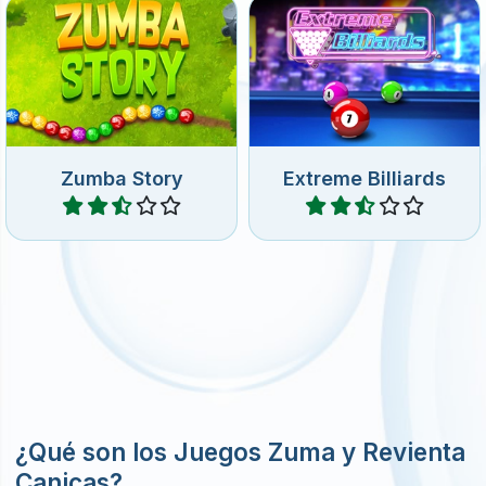
Zumba Story
Extreme Billiards
Jugar
Jugar
¿Qué son los Juegos Zuma y Revienta
Canicas?
Juegos Zuma y Revienta Canicas son acertijos en
línea rápidos donde los jugadores disparan bolas
de colores en cadenas en movimiento. El objetivo
es combinar tres o más bolas del mismo color para
hacerlas desaparecer. Necesitarás reflejos rápidos