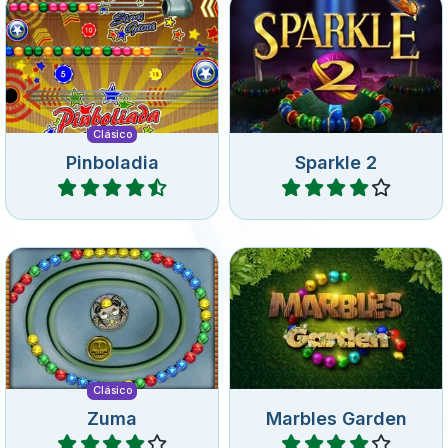
El clásico juego de Zuma
explotar todos los orbes de
Pinboladia.
la cadena.
Clásico
Pinboladia
Sparkle 2
Jugar
Jugar
Protege el jardín contra los
El clásico juego de Zuma.
Golems en este Marble
Shooter con 60 niveles.
Clásico
Zuma
Marbles Garden
Jugar
Jugar