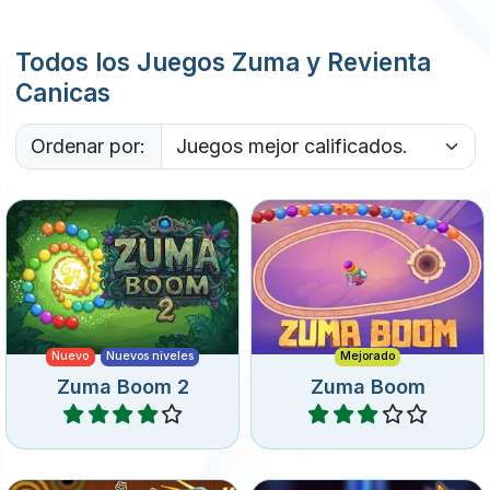
Todos los Juegos Zuma y Revienta
Canicas
Ordenar por:
Una secuela de Zuma
Un juego clásico de Zuma,
Boom con nuevos niveles y
dispara burbujas a la
burbujas especiales.
cadena.
Nuevo
Nuevos niveles
Mejorado
Zuma Boom 2
Zuma Boom
Jugar
Jugar
Lanza coloridos orbes y haz