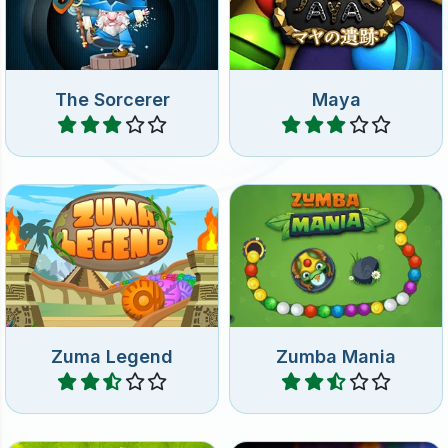
Jugar
Jugar
Divertido y sencillo juego
Un legendario juego de
de Zuma, quita todas las
Zuma Match 3.
canicas.
Zuma Legend
Zumba Mania
Jugar
Jugar
Elimina todas las bolas en
Divertido juego de Zuma
este juego de Zumba Story.
con bolas de billar.