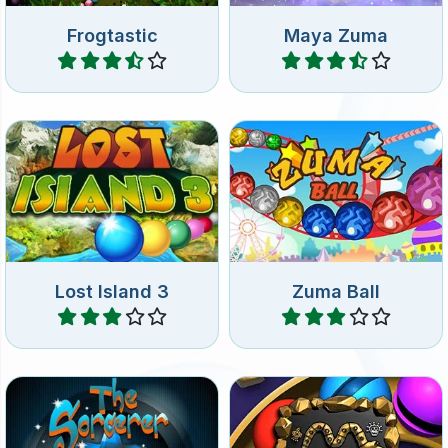
Apunta y dispara canicas
Juego de Match 3 de estilo
coloridas hacia la cadena
Zuma. Une 3 bolas del
de canicas.
mismo color en línea.
Lost Island 3
Zuma Ball
Jugar
Jugar
Dispara bolas mágicas
Zuma match3 juego en
hacia la cadena.
estilo maya.
The Sorcerer
Maya