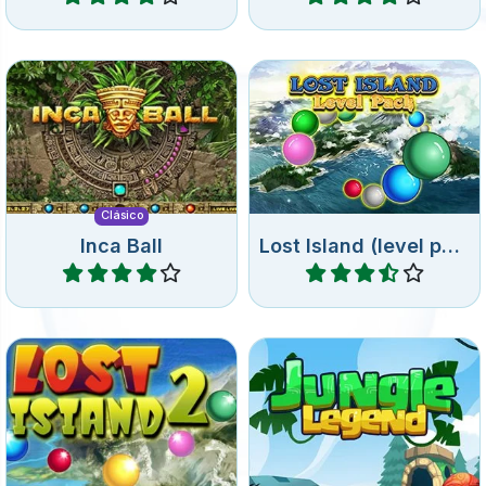
Nuevos niveles de la Isla
Perdida. Dispara coloridas
Vuelve un clásico de Zuma.
canicas hacia la cadena de
canicas, y conecta 3 o más
iguales.
Clásico
Inca Ball
Lost Island (level pack)
Jugar
Jugar
Apunta y dispara canicas
coloridas hacia la cadena
Clásico juego de disparos
de canicas y conecta 3 o
de burbujas en la jungla.
más de las mismas.
Lost Island 2
Jungle Legend
Jugar
Jugar