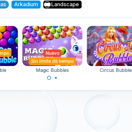
jas
Arkadium
Landscape
iempo
Nuevo
Sin límite de tiempo
ble
Magic Bubbles
Circus Bubble
in
Un juego de disparos
Juego de Bubbl
rsión
de burbujas mágico y
Shooter con Circ
p.
sin fin.
Balls.