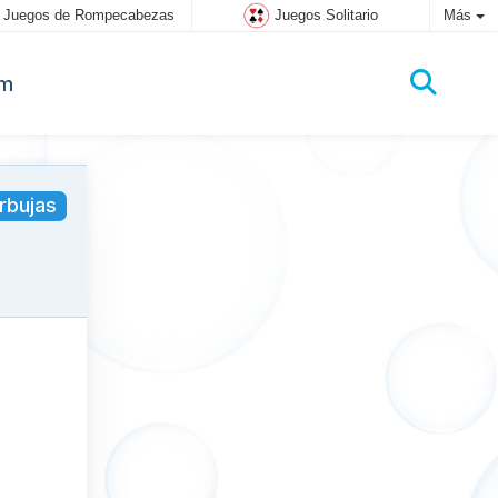
Juegos de Rompecabezas
Juegos Solitario
Más
um
rbujas
.