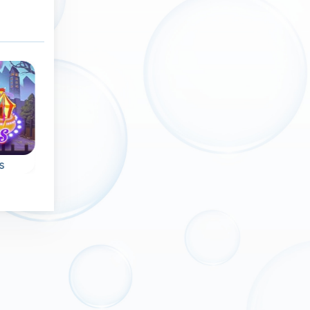
Nuevo
Sin límite de tiempo
Sin límite de tiem
Exclusive
Valentine
s
Bubble Witch
Pop The Bubbl
e
Un juego sin fin
Ayuda a la bruja en
us
repleto de diversió
este juego de
con Bubble Pop.
disparar burbujas y
rescata a las
mascotas.