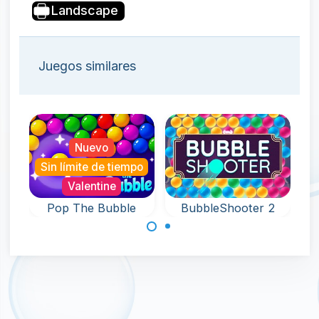
Landscape
Juegos similares
Nuevo
Sin límite de tiempo
Valentine
Pop The Bubble
BubbleShooter 2
Un juego sin fin
Apunta y dispara
repleto de
burbujas en este
diversión con
divertido juego
Bubble Pop.
de disparar
burbujas.