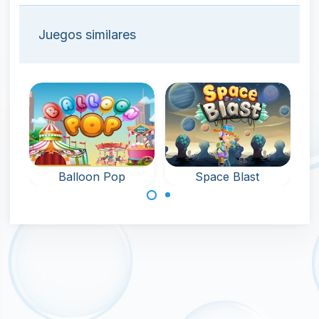
Juegos similares
Balloon Pop
Space Blast
Explota planetas
Explota globos y
en el espacio.
colecciona
juguetes y
artículos de
bonificación.