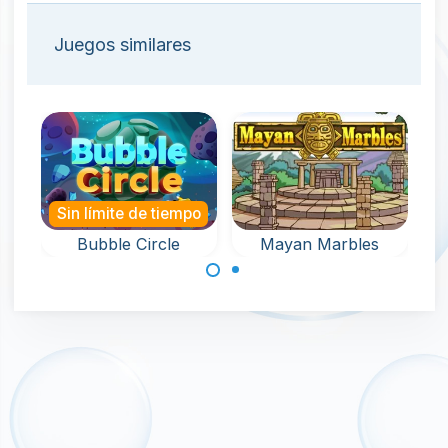
Juegos similares
Sin límite de tiempo
Bubble Circle
Mayan Marbles
Dispara burbujas
Juego de Bubble
en un círculo y
Shooter con
elimina todas las
temática Maya:
burbujas.
dispara al grupo
de canicas que
gira.
Made with
by
NeonGames
© 2026