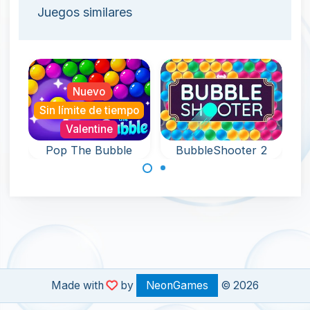
Juegos similares
Nuevo
Sin límite de tiempo
S
Valentine
Pop The Bubble
BubbleShooter 2
Un juego sin fin
Apunta y dispara
repleto de
burbujas en este
diversión con
divertido juego
Bubble Pop.
de disparar
burbujas.
Made with
by
NeonGames
© 2026