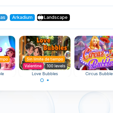
jas
Arkadium
Landscape
Sin límite de tiempo
Valentine
100 levels
Love Bubbles
Circus Bubbles
Love is in the air in
Juego de Bubble
this Valentine Bubble
Shooter con Circus
Shooter Game.
Balls.