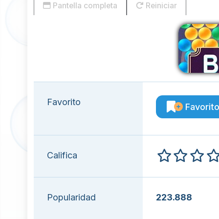
Pantella completa
Reiniciar
Favorito
Favorit
Califica
Popularidad
223.888