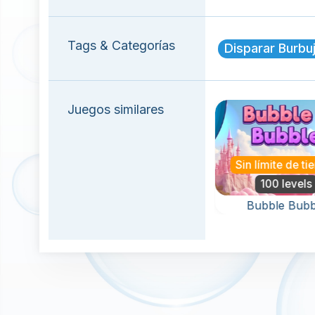
Tags & Categorías
Disparar Burbu
Juegos similares
Nuevo
Sin límite de tiempo
Sin límite de tiempo
100 levels
Magic Bubbles
Bubble Bubble
Un juego de disparos
Elimina todas las
de burbujas mágico y
burbujas en este
sin fin.
juego Bubbly Bubble
Shooter.