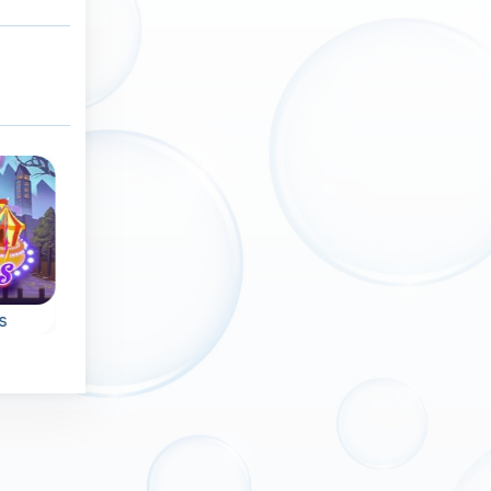
Nuevo
Sin límite de tiempo
Sin límite de tiempo
100 levels
Magic Bubbles
Bubble Bubble
Un juego de disparos
Elimina todas las
de burbujas mágico y
burbujas en este
sin fin.
juego Bubbly Bubble
Shooter.