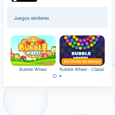
Juegos similares
Sin límite de tiempo
S
Bubble Wheel
Bubble Wheel - Classic
Retira todas las
Elimina todas las
burbujas de la
burbujas de la
rueda giratoria.
rueda.