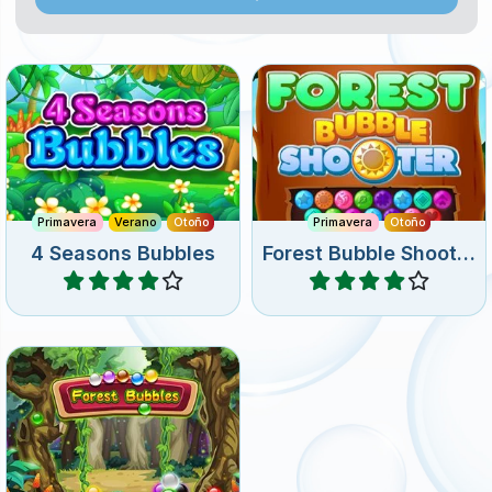
Juega 160 niveles de
Disfruta de este juego de
disparar burbujas en 4
disparar burbujas en el
temporadas.
bosque.
Primavera
Verano
Otoño
Primavera
Otoño
4 Seasons Bubbles
Forest Bubble Shooter
Jugar
Jugar
Colorido juego de puzzle de
Bubble Shooter. Elimina
todas las burbujas.