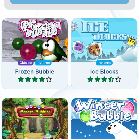
Libera a los animales
Remake del clásico juego
congelados de los bloques
Frozen Bubble Shooter.
de hielo.
Clásico
Invierno
Invierno
Frozen Bubble
Ice Blocks
Jugar
Jugar
Colorido juego de puzzle de
Dispara burbujas
Bubble Shooter. Elimina
congeladas en este frío
todas las burbujas.
juego de Bubble Shooter.
Primavera
Invierno
Invierno
Forest Bubbles
Winter Bubble
Jugar
Jugar