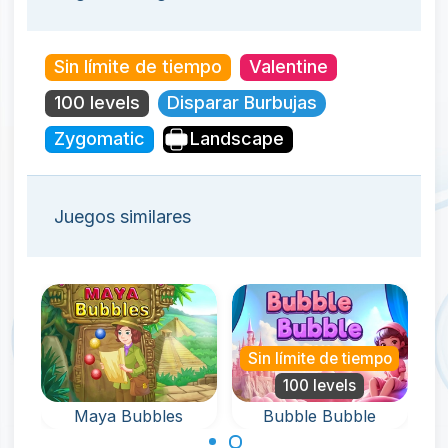
Sin límite de tiempo
Valentine
100 levels
Disparar Burbujas
Zygomatic
Landscape
Juegos similares
po
Sin límite de tiempo
S
100 levels
Maya Bubbles
Bubble Bubble