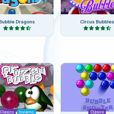
Bubble Dragons
Circus Bubbles
Jugar
Jugar
ke del clásico juego
El clásico juego de 
zen Bubble Shooter.
Shooter.
Clásico
Invierno
Clásico