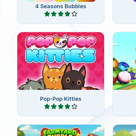
4 Seasons Bubbles
Jugar
Explota todos los gatitos en
Elimina
300 niveles diferentes de
juego 
Bubble Shooter.
Pop-Pop Kitties
Jugar