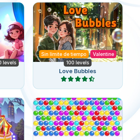
ujas en
Love is in the air in this Valentine
ubble
Bubble Shooter Game.
Sin límite de tiempo
Valentine
0 levels
100 levels
Love Bubbles
Jugar
ter con
Remake del clásico juego de
disparar burbujas.