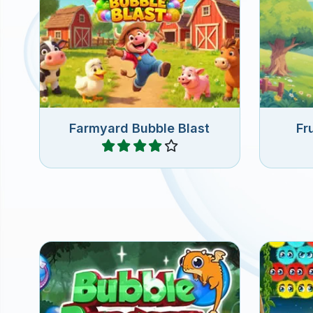
Juego d
Dispara burbujas en el corral.
fru
Farmyard Bubble Blast
Fr
Jugar
Nuevos niveles: Dispara
Rescata
burbujas y descascara los
an