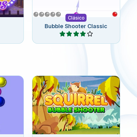
Clásico
Bubble Shooter Classic
Jugar
Bubble
Dispara burbujas y recoge
todas las bellotas.