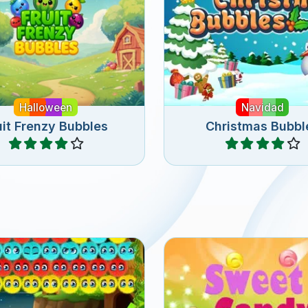
e disparar burbujas con
Divertido juego de bu
tas para Halloween.
para navidad.
Halloween
Navidad
uit Frenzy Bubbles
Christmas Bubbl
Jugar
Jugar
 a los adorables Fuzzies
Dispara dulces burbu
tes de que queden
golosina en este colori