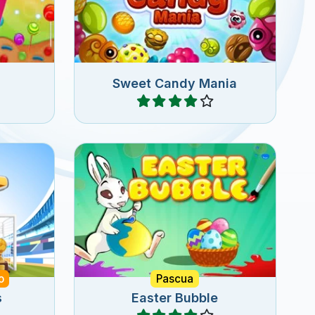
r.
Shooter.
Sweet Candy Mania
Jugar
Ayuda al conejo de pascua a
e fútbol.
recolectar los huevos de
pascua.
o
Pascua
s
Easter Bubble
Jugar