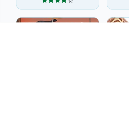
Ayuda al pirata en su peligrosa
110
misión.
haci
Pirate Bubbles
Jugar
Diviértete con muffins en este
El cl