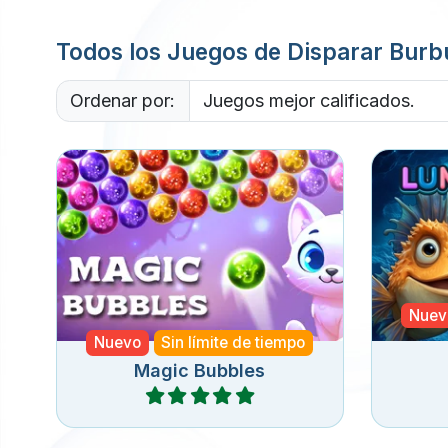
Todos los Juegos de Disparar Burb
Ordenar por:
Sumér
Un juego de disparos de
dispar
burbujas mágico y sin fin.
a
profu
Nuev
Nuevo
Sin límite de tiempo
Magic Bubbles
Jugar