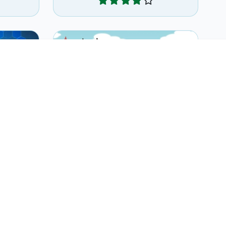
 neón
Disfruta de este divertido juego
 de la
de disparar burbujas y ayudar al
dragón.
Dragon Bubble
Jugar
bble