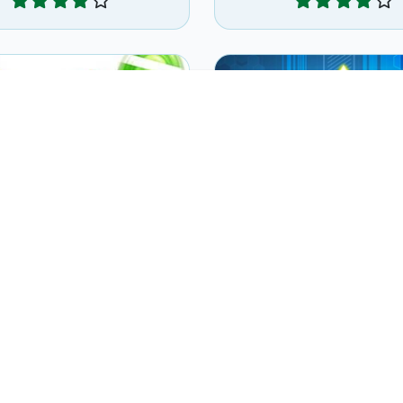
Combina burbujas de
 niveles de diversión
iguales y obtén ayuda
endo explotar dulces.
gravedad.
Pop-Pop Candies
Neon Bubble
Jugar
Jugar
ásico juego de disparar
Clásico juego de Bu