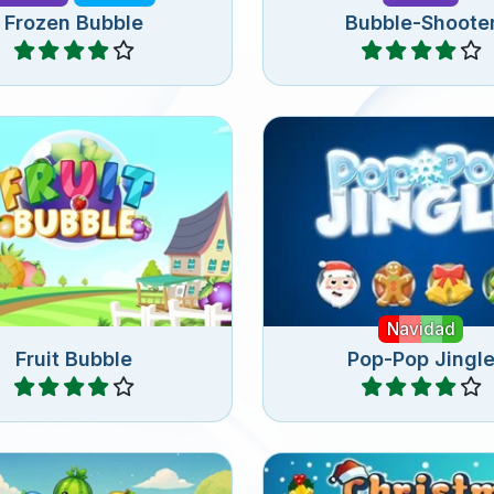
Frozen Bubble
Bubble-Shoote
Jugar
Jugar
 todas las frutas en este
330 niveles de divers
Fruity Bubble Shooter.
bubble pop para Nav
Navidad
Fruit Bubble
Pop-Pop Jingl
Jugar
Jugar