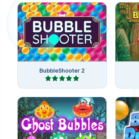
Apunta y dispara burbujas en
Reti
este divertido juego de disparar
alred
burbujas.
BubbleShooter 2
Jugar
Juego de disparar a las
Dispar
burbujas para Halloween: libera
los
a los fantasmas.