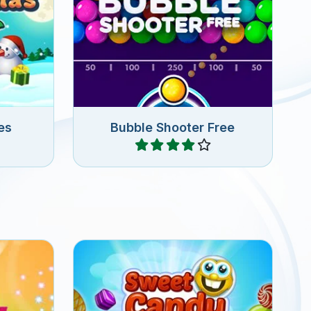
rbujas
Juego de disparos de burbujas
gratis.
es
Bubble Shooter Free
Jugar
jas de
Dispara caramelos de colores
do juego
en este juego de Bubble