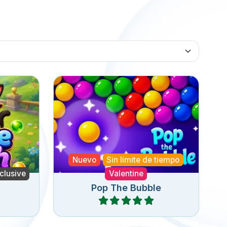
e juego
Un juego sin fin repleto de
escata a
diversión con Bubble Pop.
Nuevo
Sin límite de tiempo
clusive
Valentine
Pop The Bubble
Jugar