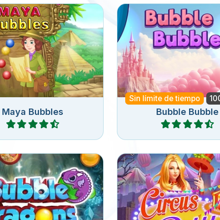
ra todas las burbujas
Elimina todas las burb
edor del llavero en 120
este juego Bubbly B
niveles.
Shooter.
Sin límite de tiempo
10
Maya Bubbles
Bubble Bubble
Jugar
Jugar
a burbujas y descascara
Juego de Bubble Shoo
 huevos del dragón.
Circus Balls.