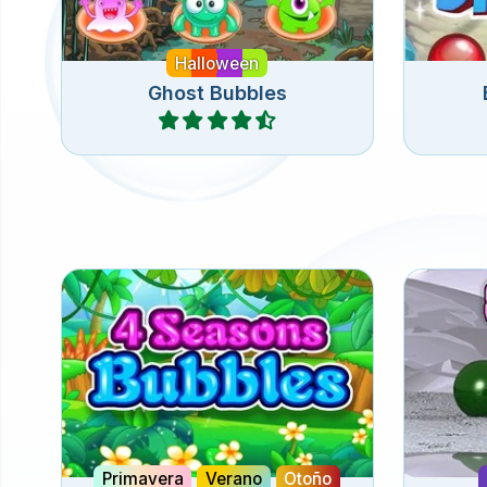
Halloween
Ghost Bubbles
Jugar
Juega 160 niveles de disparar
Rema
burbujas en 4 temporadas.
Fro
Primavera
Verano
Otoño