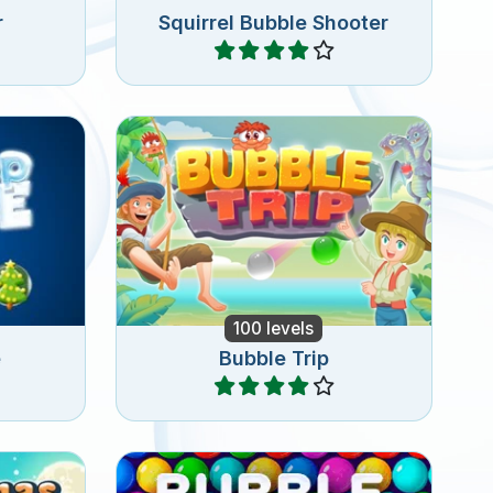
r
Squirrel Bubble Shooter
Jugar
ión de
Dispara burbujas en un viaje
idad.
alrededor del mundo.
100 levels
e
Bubble Trip
Jugar