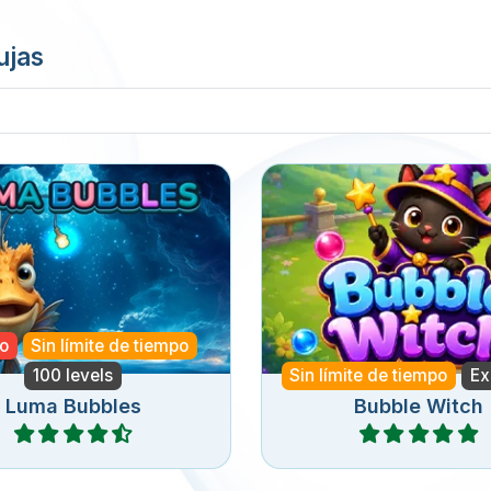
ujas
gete en este juego de
Ayuda a la bruja en est
ar burbujas con niveles
de disparar burbujas y r
mbientados en las
las mascotas.
ndidades del océano.
o
Sin límite de tiempo
100 levels
Sin límite de tiempo
Ex
Luma Bubbles
Bubble Witch
Jugar
Jugar