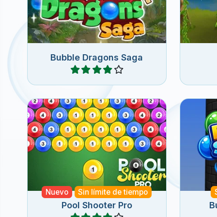
huevos del dragón.
Bubble Dragons Saga
Jugar
Juego de disparar burbujas con
Diviér
bolas de billar.
Bub
Nuevo
Sin límite de tiempo
Pool Shooter Pro
B
Jugar