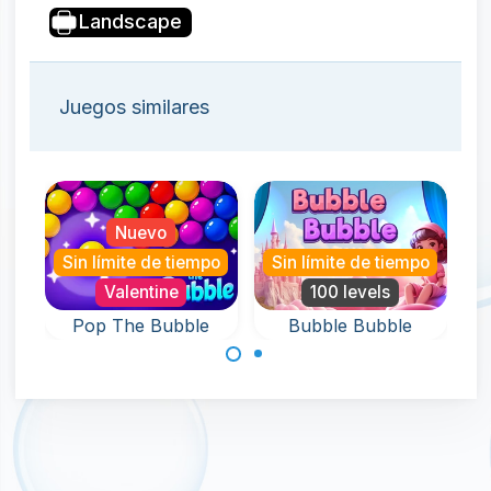
Landscape
Juegos similares
Nuevo
S
Sin límite de tiempo
Sin límite de tiempo
Valentine
100 levels
Pop The Bubble
Bubble Bubble
Un juego sin fin
Elimina todas las
repleto de
burbujas en este
diversión con
juego Bubbly
Bubble Pop.
Bubble Shooter.