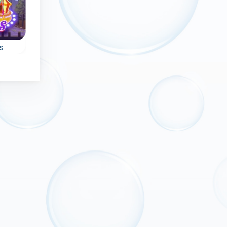
Nuevo
Sin límite de tiempo
s
Magic Bubbles
Maya Bubbles
e
Un juego de disparos
Retira todas las
us
de burbujas mágico y
burbujas alrededo
sin fin.
del llavero en 120
niveles.