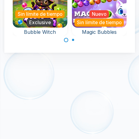
Sin límite de tiempo
Nuevo
Exclusive
Sin límite de tiempo
Bubble Witch
Magic Bubbles
Un juego de
Ayuda a la bruja
disparos de
en este juego de
burbujas mágico
disparar burbujas
y sin fin.
y rescata a las
mascotas.