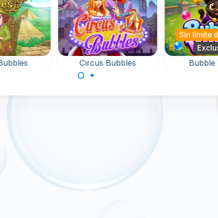
Sin límite de tie
Exclusive
es
Circus Bubbles
Bubble Witc
Juego de Bubble
as
Ayuda a la bruja 
Shooter con Circus
edor
este juego de
Balls.
120
disparar burbujas
rescata a las
mascotas.