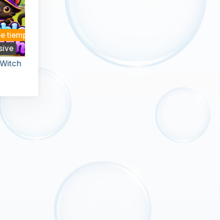
Nuevo
mpo
Sin límite de tiempo
Valentine
h
Pop The Bubble
Maya Bubbles
Un juego sin fin
Retira todas las
en
repleto de diversión
burbujas alrededo
con Bubble Pop.
del llavero en 120
 y
niveles.