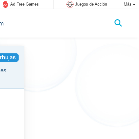
Ad Free Games
Juegos de Acción
Más
um
rbujas
les