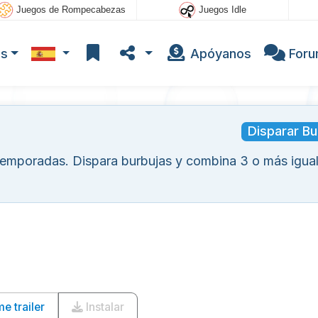
Juegos de Rompecabezas
Juegos Idle
os
Apóyanos
For
Disparar Bu
 temporadas. Dispara burbujas y combina 3 o más igua
 trailer
Instalar