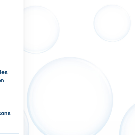
les
en
sons