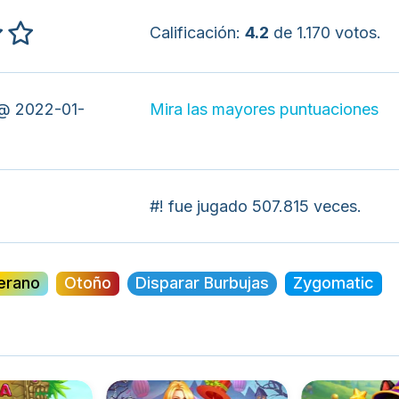
Calificación:
4.2
de 1.170 votos.
 @ 2022-01-
Mira las mayores puntuaciones
#! fue jugado 507.815 veces.
erano
Otoño
Disparar Burbujas
Zygomatic