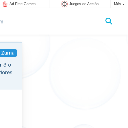
Ad Free Games
Juegos de Acción
Más
um
 Zuma
r 3 o
adores