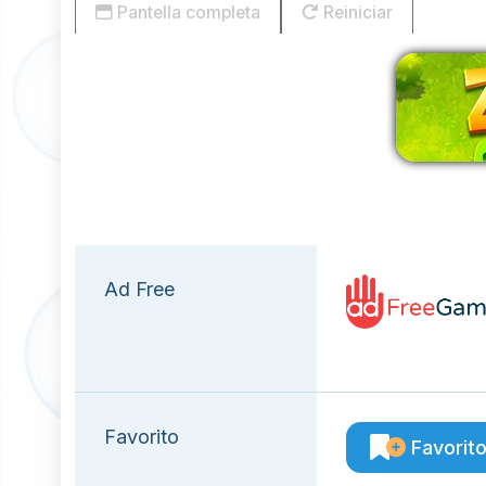
Pantella completa
Reiniciar
E
Ad Free
Favorito
Favorit