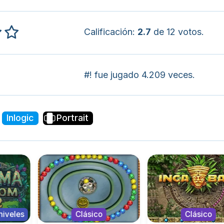
Calificación:
2.7
de 12 votos.
#! fue jugado 4.209 veces.
Inlogic
Portrait
niveles
Clásico
Clásico