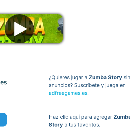
liminar anuncios
¿Quieres jugar a
Zumba Story
si
anuncios? Suscríbete y juega en
adfreegames.es
.
Haz clic aquí para agregar
Zumb
o
Story
a tus favoritos.