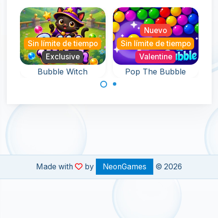
Nuevo
in límite de tiempo
Sin límite de tiempo
Nu
Exclusive
Valentine
Sin límite
Bubble Witch
Pop The Bubble
Magic 
Un juego sin fin
Un ju
Ayuda a la bruja
repleto de
dispa
en este juego de
diversión con
burbuja
disparar burbujas
Bubble Pop.
y sin
y rescata a las
mascotas.
Made with
by
NeonGames
© 2026