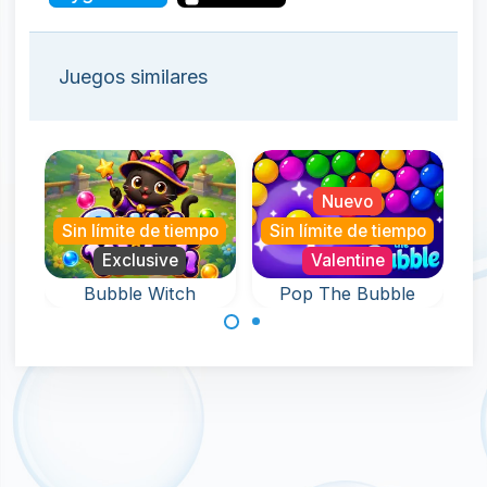
Juegos similares
Nuevo
o
Sin límite de tiempo
Sin límite de tiempo
Exclusive
Valentine
Bubble Witch
Pop The Bubble
Un juego sin fin
Ayuda a la bruja
repleto de
en este juego de
diversión con
disparar burbujas
Bubble Pop.
y rescata a las
mascotas.