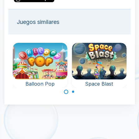
Juegos similares
Balloon Pop
Space Blast
Explota planetas
Explota globos y
en el espacio.
colecciona
juguetes y
artículos de
bonificación.