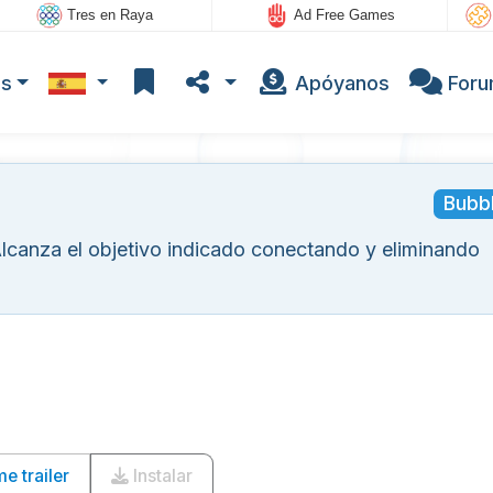
Tres en Raya
Ad Free Games
os
Apóyanos
For
Bubb
lcanza el objetivo indicado conectando y eliminando
 trailer
Instalar