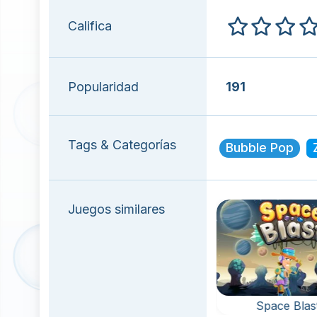
Califica
Popularidad
191
Tags & Categorías
Bubble Pop
Juegos similares
mble
Balloon Pop
Space Blas