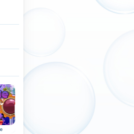
e
Balloon Pop
Space Blast