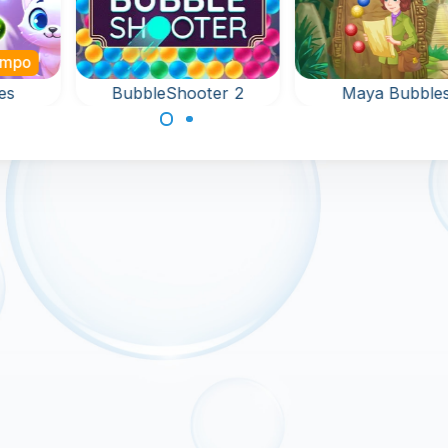
iempo
es
BubbleShooter 2
Maya Bubble
paros
Apunta y dispara
Retira todas la
ico y
burbujas en este
burbujas alreded
divertido juego de
del llavero en 1
disparar burbujas.
niveles.