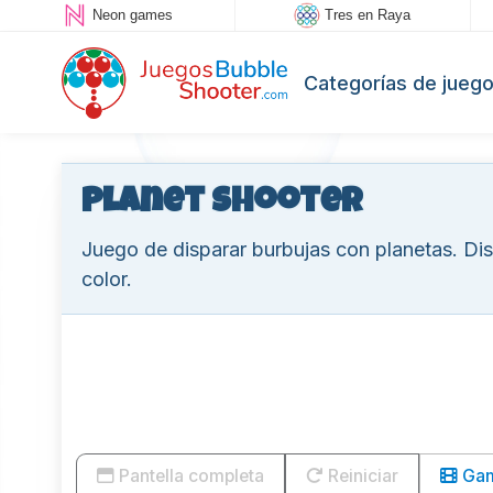
Neon games
Tres en Raya
Categorías de jueg
Planet Shooter
Juego de disparar burbujas con planetas. Di
color.
Pantella completa
Reiniciar
Game