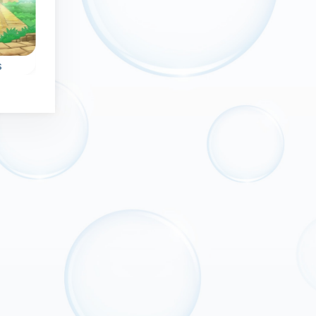
Nuevo
Sin límite de tiempo
Nuevo
Valentine
Sin límite de tiem
s
Pop The Bubble
Magic Bubbles
Un juego sin fin
Un juego de dispar
s
repleto de diversión
de burbujas mágico
or
con Bubble Pop.
sin fin.
20