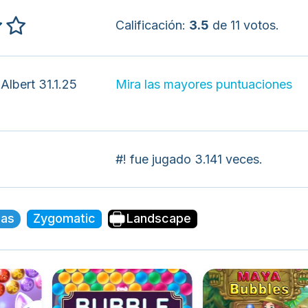
Calificación:
3.5
de 11 votos.
Albert 31.1.25
Mira las mayores puntuaciones
#! fue jugado 3.141 veces.
jas
Zygomatic
Landscape