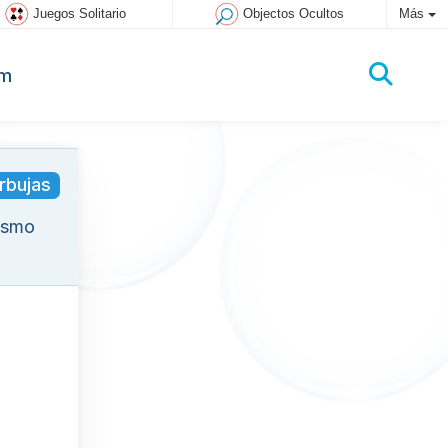
Juegos Solitario
Objectos Ocultos
Más
um
rbujas
mismo