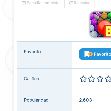
Pantella completa
Reiniciar
Favorito
Favorit
Califica
Popularidad
2.603