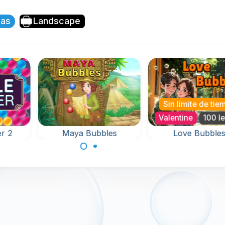
jas
Landscape
Sin límite de tie
Valentine
100 l
r 2
Maya Bubbles
Love Bubble
Love is in the air 
ara
Retira todas las
this Valentine Bub
ste
burbujas alrededor
Shooter Game.
o de
del llavero en 120
as.
niveles.