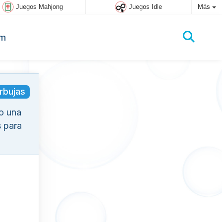
Juegos Mahjong
Juegos Idle
Más
um
rbujas
lo una
s para