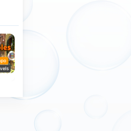
mpo
Nuevo
evels
Sin límite de tiempo
s
Magic Bubbles
BubbleShooter 
in
Un juego de disparos
Apunta y dispara
ble
de burbujas mágico y
burbujas en este
sin fin.
divertido juego d
disparar burbujas.