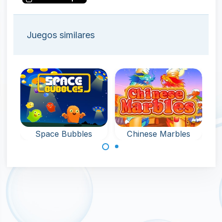
Juegos similares
Space Bubbles
Chinese Marbles
Juego Bubble
Juego de
Shooter en el
disparar burbujas
espacio.
en la Antigua
China: dispara a
las burbujas.