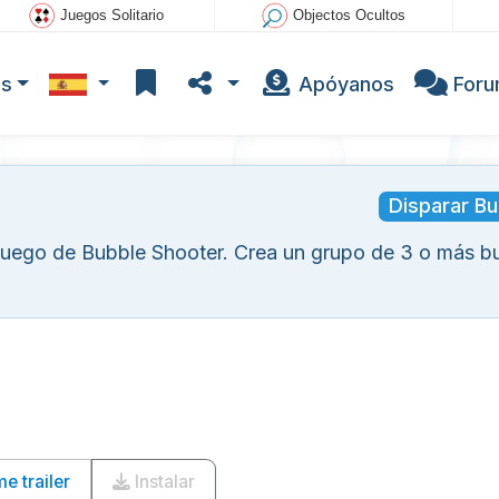
Juegos Solitario
Objectos Ocultos
os
Apóyanos
For
Disparar Bu
 juego de Bubble Shooter. Crea un grupo de 3 o más b
 trailer
Instalar