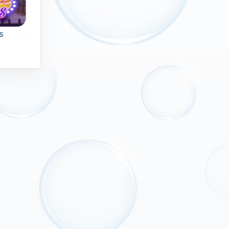
Sin límite de tiem
100 levels
s
BubbleShooter 2
Bubble Bubble
e
Apunta y dispara
Elimina todas las
us
burbujas en este
burbujas en este
divertido juego de
juego Bubbly Bubb
disparar burbujas.
Shooter.