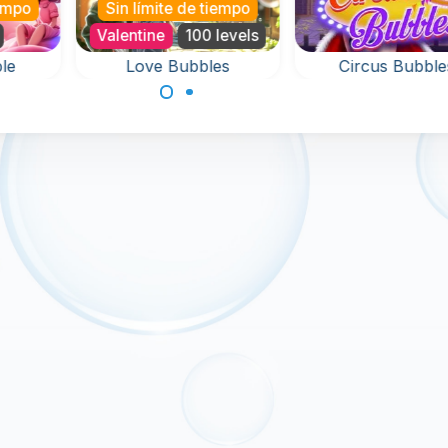
iempo
Sin límite de tiempo
Valentine
100 levels
le
Love Bubbles
Circus Bubble
Love is in the air in
Juego de Bubbl
las
this Valentine Bubble
Shooter con Circ
ste
Shooter Game.
Balls.
bble