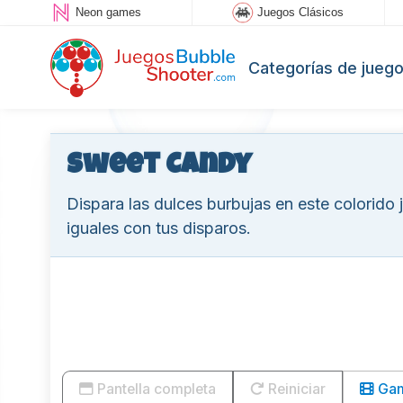
Neon games
Juegos Clásicos
Categorías de jueg
Sweet Candy
Dispara las dulces burbujas en este colorido
iguales con tus disparos.
Pantella completa
Reiniciar
Game