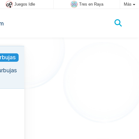
Juegos Idle
Tres en Raya
Más
um
rbujas
urbujas